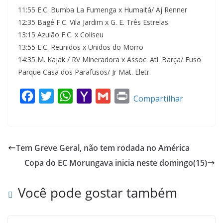
11:55 E.C. Bumba La Fumenga x Humaitá/ Aj Renner
12:35 Bagé F.C. Vila Jardim x G. E. Três Estrelas
13:15 Azulão F.C. x Coliseu
13:55 E.C. Reunidos x Unidos do Morro
14:35 M. Kajak / RV Mineradora x Assoc. Atl. Barça/ Fuso
Parque Casa dos Parafusos/ Jr Mat. Eletr.
F
T
W
Y
G
P
Compartilhar
a
w
h
a
m
r
c
i
a
h
a
i
e
t
t
o
i
n
Tem Greve Geral, não tem rodada no América
b
t
s
o
l
t
Copa do EC Morungava inicia neste domingo(15)
o
e
A
M
o
r
p
a
Você pode gostar também
k
p
i
l