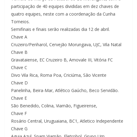
participação de 40 equipes divididas em dez chaves de
quatro equipes, neste com a coordenação da Cunha
Torneios.
Semifinais e finais serão realizadas dia 12 de abril.
Chave A
Cruzeiro/Penharol, Cervejão Morungava, UJC, Vila Natal
Chave B
Gravataiense, EC Cruzeiro B, Amovale III, Vitória FC
Chave C
Divo Vila Rica, Roma Poa, Criciúma, São Vicente
Chave D
Panelinha, Beira-Mar, Atlético Gaúcho, Beco Servidão.
Chave E
São Benedido, Colina, Viamão, Figueirense,
Chave F
Rosário Central, Uruguaiana, BC1, Atletico Independente
Chave G
Aguia Azul, Snam Viamão, Eletrobol, Grupo Um