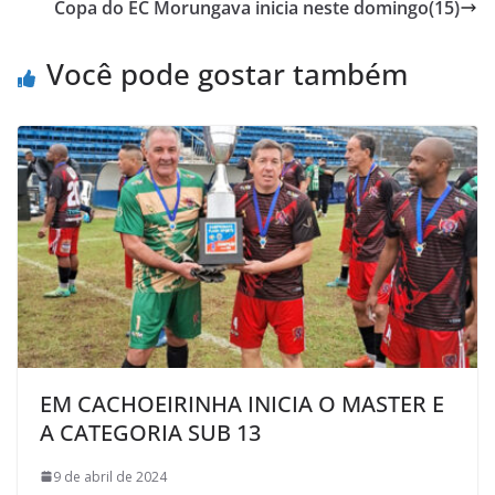
Copa do EC Morungava inicia neste domingo(15)
o
e
A
M
o
r
p
a
Você pode gostar também
k
p
i
l
EM CACHOEIRINHA INICIA O MASTER E
A CATEGORIA SUB 13
9 de abril de 2024