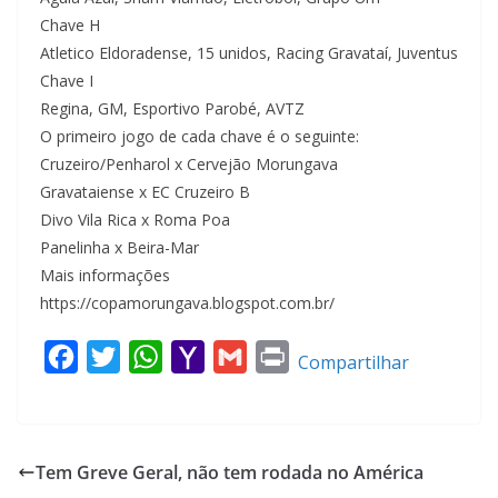
Chave H
Atletico Eldoradense, 15 unidos, Racing Gravataí, Juventus
Chave I
Regina, GM, Esportivo Parobé, AVTZ
O primeiro jogo de cada chave é o seguinte:
Cruzeiro/Penharol x Cervejão Morungava
Gravataiense x EC Cruzeiro B
Divo Vila Rica x Roma Poa
Panelinha x Beira-Mar
Mais informações
https://copamorungava.blogspot.com.br/
F
T
W
Y
G
P
Compartilhar
a
w
h
a
m
r
c
i
a
h
a
i
e
t
t
o
i
n
Tem Greve Geral, não tem rodada no América
b
t
s
o
l
t