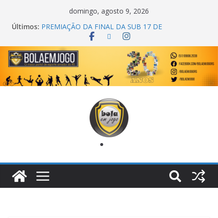
domingo, agosto 9, 2026
Últimos:
PREMIAÇÃO DA FINAL DA SUB 17 DE
CACHOEIRINHA
AGEC CAMPEÃ DA 1ª COPA DA AMIZADE
CROSS FUT SM CAMPEÃ DO TORNEIO TURBO
AUTO CENTER
ONZE UNIDOS É BICAMPEÃO DA SUPER LIGA
METROPOLITANA
COPA DO MUNDO PRIMEIRO TOQUE