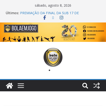
sábado, agosto 8, 2026
Últimos:
PREMIAÇÃO DA FINAL DA SUB 17 DE
CACHOEIRINHA
AGEC CAMPEÃ DA 1ª COPA DA AMIZADE
CROSS FUT SM CAMPEÃ DO TORNEIO TURBO
AUTO CENTER
ONZE UNIDOS É BICAMPEÃO DA SUPER LIGA
METROPOLITANA
COPA DO MUNDO PRIMEIRO TOQUE