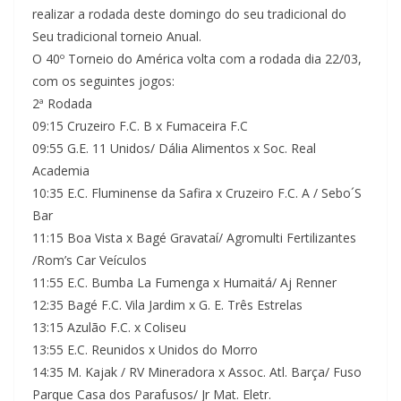
realizar a rodada deste domingo do seu tradicional do
Seu tradicional torneio Anual.
O 40º Torneio do América volta com a rodada dia 22/03,
com os seguintes jogos:
2ª Rodada
09:15 Cruzeiro F.C. B x Fumaceira F.C
09:55 G.E. 11 Unidos/ Dália Alimentos x Soc. Real
Academia
10:35 E.C. Fluminense da Safira x Cruzeiro F.C. A / Sebo´S
Bar
11:15 Boa Vista x Bagé Gravataí/ Agromulti Fertilizantes
/Rom’s Car Veículos
11:55 E.C. Bumba La Fumenga x Humaitá/ Aj Renner
12:35 Bagé F.C. Vila Jardim x G. E. Três Estrelas
13:15 Azulão F.C. x Coliseu
13:55 E.C. Reunidos x Unidos do Morro
14:35 M. Kajak / RV Mineradora x Assoc. Atl. Barça/ Fuso
Parque Casa dos Parafusos/ Jr Mat. Eletr.