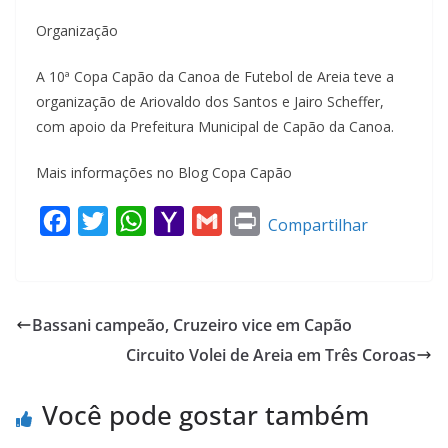
Organização
A 10ª Copa Capão da Canoa de Futebol de Areia teve a
organização de Ariovaldo dos Santos e Jairo Scheffer,
com apoio da Prefeitura Municipal de Capão da Canoa.
Mais informações no Blog Copa Capão
F
T
W
Y
G
P
Compartilhar
a
w
h
a
m
r
c
i
a
h
a
i
e
t
t
o
i
n
Bassani campeão, Cruzeiro vice em Capão
b
t
s
o
l
t
Circuito Volei de Areia em Três Coroas
o
e
A
M
o
r
p
a
Você pode gostar também
k
p
i