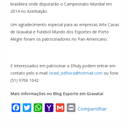
brasileira onde disputarão o Campeonato Mundial em
2014 no Azerbaijão.
Um agradecimento especial para as empresas Arte Casas
de Gravataí e Futebol Mundo dos Esportes de Porto
Alegre foram os patrocinadores no Pan-Americano.
E Interessados em patrocinar a Dhuly podem entrar em
contato pelo e-mail:
israel_edfisica@hotmail.com
ou fone
(51) 9706 1042.
Mais informações no Blog Esporte em Gravataí
F
T
W
Y
G
P
Compartilhar
a
w
h
a
m
r
c
i
a
h
a
i