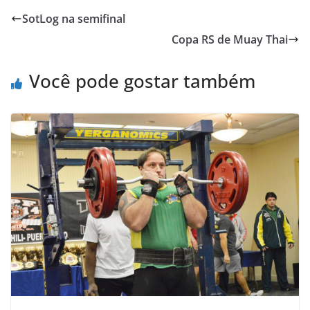
e
t
t
o
i
n
SotLog na semifinal
b
t
s
o
l
t
Copa RS de Muay Thai
o
e
A
M
o
r
p
a
Você pode gostar também
k
p
i
l