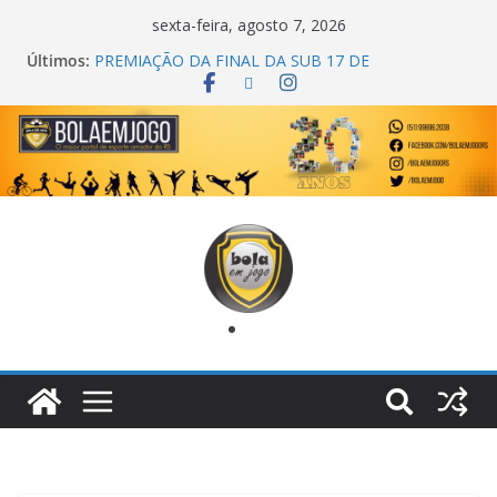
sexta-feira, agosto 7, 2026
Últimos:
PREMIAÇÃO DA FINAL DA SUB 17 DE
CACHOEIRINHA
AGEC CAMPEÃ DA 1ª COPA DA AMIZADE
CROSS FUT SM CAMPEÃ DO TORNEIO TURBO
AUTO CENTER
ONZE UNIDOS É BICAMPEÃO DA SUPER LIGA
METROPOLITANA
COPA DO MUNDO PRIMEIRO TOQUE