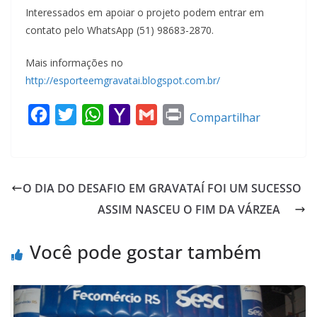
Interessados em apoiar o projeto podem entrar em
contato pelo WhatsApp (51) 98683-2870.
Mais informações no
http://esporteemgravatai.blogspot.com.br/
F
T
W
Y
G
P
Compartilhar
a
w
h
a
m
r
c
i
a
h
a
i
e
t
t
o
i
n
O DIA DO DESAFIO EM GRAVATAÍ FOI UM SUCESSO
b
t
s
o
l
t
ASSIM NASCEU O FIM DA VÁRZEA
o
e
A
M
o
r
p
a
Você pode gostar também
k
p
i
l