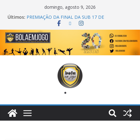
domingo, agosto 9, 2026
Últimos:
COPA DO MUNDO PRIMEIRO TOQUE
PREMIAÇÃO DA FINAL DA SUB 17 DE
CACHOEIRINHA
AGEC CAMPEÃ DA 1ª COPA DA AMIZADE
CROSS FUT SM CAMPEÃ DO TORNEIO TURBO
AUTO CENTER
ONZE UNIDOS É BICAMPEÃO DA SUPER LIGA
METROPOLITANA