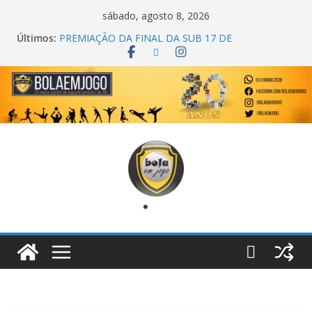
sábado, agosto 8, 2026
Últimos:
PREMIAÇÃO DA FINAL DA SUB 17 DE
CACHOEIRINHA
AGEC CAMPEÃ DA 1ª COPA DA AMIZADE
CROSS FUT SM CAMPEÃ DO TORNEIO TURBO
AUTO CENTER
ONZE UNIDOS É BICAMPEÃO DA SUPER LIGA
METROPOLITANA
COPA DO MUNDO PRIMEIRO TOQUE