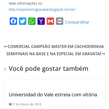
Mais informações no
http://esporteemgravatai.blogspot.com.br/
F
T
W
Y
G
P
Compartilhar
a
w
h
a
m
r
c
i
a
h
a
i
e
t
t
o
i
n
COMERCIAL CAMPEÃO MASTER EM CACHOEIRINHA
b
t
s
o
l
t
SEMIFINAIS NA BASE E NA ESPECIAL EM GRAVATAÍ
o
e
A
M
o
r
p
a
Você pode gostar também
k
p
i
l
Universidad do Vale estreia com vitória
21 de março de 2018