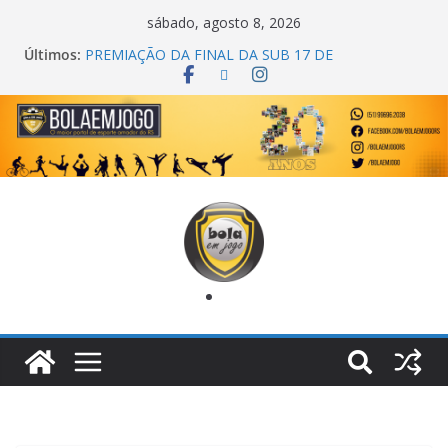
sábado, agosto 8, 2026
Últimos:
PREMIAÇÃO DA FINAL DA SUB 17 DE
CACHOEIRINHA
AGEC CAMPEÃ DA 1ª COPA DA AMIZADE
CROSS FUT SM CAMPEÃ DO TORNEIO TURBO
AUTO CENTER
ONZE UNIDOS É BICAMPEÃO DA SUPER LIGA
METROPOLITANA
COPA DO MUNDO PRIMEIRO TOQUE