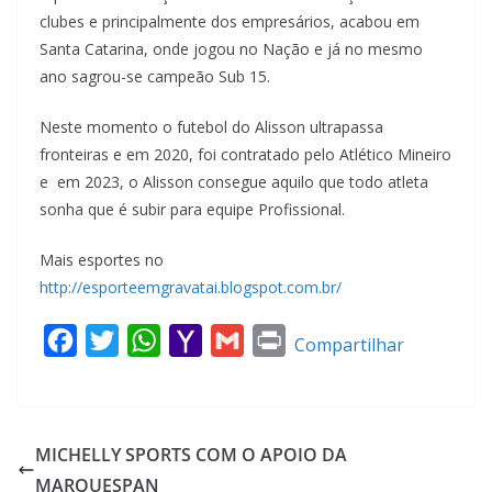
clubes e principalmente dos empresários, acabou em
Santa Catarina, onde jogou no Nação e já no mesmo
ano sagrou-se campeão Sub 15.
Neste momento o futebol do Alisson ultrapassa
fronteiras e em 2020, foi contratado pelo Atlético Mineiro
e em 2023, o Alisson consegue aquilo que todo atleta
sonha que é subir para equipe Profissional.
Mais esportes no
http://esporteemgravatai.blogspot.com.br/
F
T
W
Y
G
P
Compartilhar
a
w
h
a
m
r
c
i
a
h
a
i
e
t
t
o
i
n
MICHELLY SPORTS COM O APOIO DA
b
t
s
o
l
t
MARQUESPAN