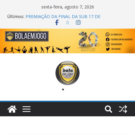
sexta-feira, agosto 7, 2026
Últimos:
COPA DO MUNDO PRIMEIRO TOQUE
PREMIAÇÃO DA FINAL DA SUB 17 DE
CACHOEIRINHA
AGEC CAMPEÃ DA 1ª COPA DA AMIZADE
CROSS FUT SM CAMPEÃ DO TORNEIO TURBO
AUTO CENTER
ONZE UNIDOS É BICAMPEÃO DA SUPER LIGA
METROPOLITANA