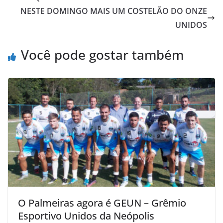
o
e
A
M
NESTE DOMINGO MAIS UM COSTELÃO DO ONZE
o
r
p
a
UNIDOS
k
p
i
l
Você pode gostar também
O Palmeiras agora é GEUN – Grêmio
Esportivo Unidos da Neópolis