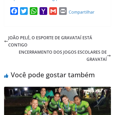
F
T
W
Y
G
P
Compartilhar
a
w
h
a
m
r
c
i
a
h
a
i
e
t
t
o
i
n
JOÃO PELÉ, O ESPORTE DE GRAVATAÍ ESTÁ
b
t
s
o
l
t
CONTIGO
o
e
A
M
ENCERRAMENTO DOS JOGOS ESCOLARES DE
o
r
p
a
GRAVATAÍ
k
p
i
l
Você pode gostar também