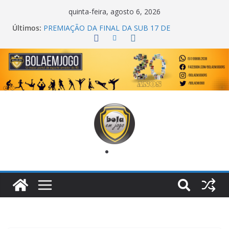
quinta-feira, agosto 6, 2026
Últimos:
PREMIAÇÃO DA FINAL DA SUB 17 DE
CACHOEIRINHA
AGEC CAMPEÃ DA 1ª COPA DA AMIZADE
CROSS FUT SM CAMPEÃ DO TORNEIO TURBO
AUTO CENTER
ONZE UNIDOS É BICAMPEÃO DA SUPER LIGA
METROPOLITANA
COPA DO MUNDO PRIMEIRO TOQUE