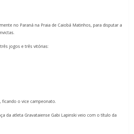
emente no Paraná na Praia de Caiobá Matinhos, para disputar a
victas.
rês jogos e três vitórias:
 ficando o vice campeonato.
a da atleta Gravataiense Gabi Lapinski veio com o título da