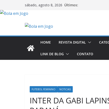
Pular
Últimos:
sábado, agosto 8, 2026
para
o
conteúdo
HOME
REVISTA DIGITAL
CATE
LINK DE BLOG
CONTATO
FUTEBOL FEMININO
NOTICIAS
INTER DA GABI LAPI