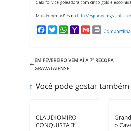
Gabi foi vice goleadora com cinco gols e escolhi
Mais informações no
http://esporteemgravatai.bl
F
T
W
Y
G
P
Compartilha
a
w
h
a
m
r
c
i
a
h
a
i
e
t
t
o
i
n
EM FEVEREIRO VEM AÍ A 7ª RECOPA
b
t
s
o
l
t
GRAVATAIENSE
o
e
A
M
o
r
p
a
Você pode gostar também
k
p
i
l
CLAUDIOMIRO
Grand
CONQUISTA 3º
o Cav