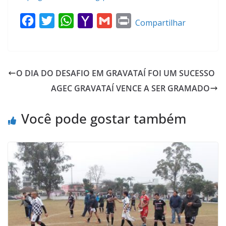
F
T
W
Y
G
P
Compartilhar
a
w
h
a
m
r
c
i
a
h
a
i
e
t
t
o
i
n
O DIA DO DESAFIO EM GRAVATAÍ FOI UM SUCESSO
b
t
s
o
l
t
AGEC GRAVATAÍ VENCE A SER GRAMADO
o
e
A
M
o
r
p
a
Você pode gostar também
k
p
i
l