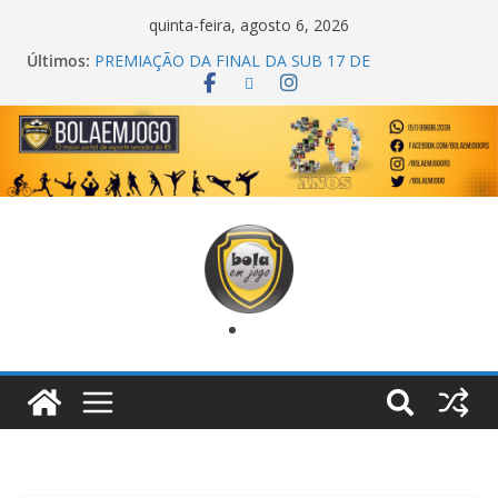
quinta-feira, agosto 6, 2026
COPA DO MUNDO PRIMEIRO TOQUE
Últimos:
PREMIAÇÃO DA FINAL DA SUB 17 DE
CACHOEIRINHA
AGEC CAMPEÃ DA 1ª COPA DA AMIZADE
CROSS FUT SM CAMPEÃ DO TORNEIO TURBO
AUTO CENTER
ONZE UNIDOS É BICAMPEÃO DA SUPER LIGA
METROPOLITANA