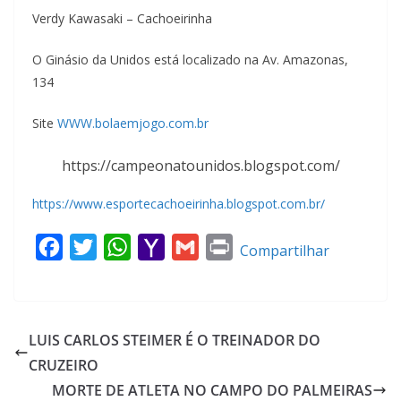
Verdy Kawasaki – Cachoeirinha
O Ginásio da Unidos está localizado na Av. Amazonas,
134
Site
WWW.bolaemjogo.com.br
https://campeonatounidos.blogspot.com/
https://www.esportecachoeirinha.blogspot.com.br/
F
T
W
Y
G
P
Compartilhar
a
w
h
a
m
r
c
i
a
h
a
i
e
t
t
o
i
n
LUIS CARLOS STEIMER É O TREINADOR DO
b
t
s
o
l
t
CRUZEIRO
o
e
A
M
MORTE DE ATLETA NO CAMPO DO PALMEIRAS