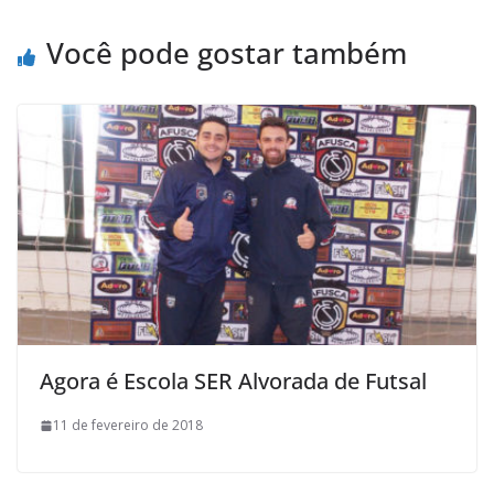
o
r
p
a
k
p
i
Você pode gostar também
l
Agora é Escola SER Alvorada de Futsal
11 de fevereiro de 2018