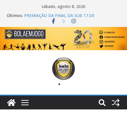
sábado, agosto 8, 2026
Últimos:
PREMIAÇÃO DA FINAL DA SUB 17 DE
CACHOEIRINHA
AGEC CAMPEÃ DA 1ª COPA DA AMIZADE
CROSS FUT SM CAMPEÃ DO TORNEIO TURBO
AUTO CENTER
ONZE UNIDOS É BICAMPEÃO DA SUPER LIGA
METROPOLITANA
COPA DO MUNDO PRIMEIRO TOQUE