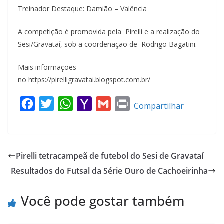
Treinador Destaque: Damião – Valência
A competição é promovida pela Pirelli e a realização do
Sesi/Gravataí, sob a coordenação de Rodrigo Bagatini.
Mais informações
no https://pirelligravatai.blogspot.com.br/
F
T
W
Y
G
P
Compartilhar
a
w
h
a
m
r
c
i
a
h
a
i
e
t
t
o
i
n
Pirelli tetracampeã de futebol do Sesi de Gravataí
b
t
s
o
l
t
Resultados do Futsal da Série Ouro de Cachoeirinha
o
e
A
M
o
r
p
a
Você pode gostar também
k
p
i
l