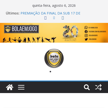
quinta-feira, agosto 6, 2026
Últimos:
PREMIAÇÃO DA FINAL DA SUB 17 DE
CACHOEIRINHA
AGEC CAMPEÃ DA 1ª COPA DA AMIZADE
CROSS FUT SM CAMPEÃ DO TORNEIO TURBO
AUTO CENTER
ONZE UNIDOS É BICAMPEÃO DA SUPER LIGA
METROPOLITANA
COPA DO MUNDO PRIMEIRO TOQUE