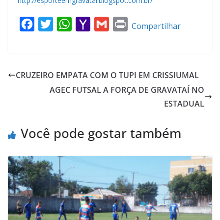
http://esporteemgravatai.blogspot.com.br/
F
T
W
Y
G
P
Compartilhar
a
w
h
a
m
r
c
i
a
h
a
i
e
t
t
o
i
n
CRUZEIRO EMPATA COM O TUPI EM CRISSIUMAL
b
t
s
o
l
t
AGEC FUTSAL A FORÇA DE GRAVATAÍ NO
o
e
A
M
ESTADUAL
o
r
p
a
k
p
i
Você pode gostar também
l