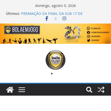
domingo, agosto 9, 2026
Últimos:
PREMIAÇÃO DA FINAL DA SUB 17 DE
CACHOEIRINHA
AGEC CAMPEÃ DA 1ª COPA DA AMIZADE
CROSS FUT SM CAMPEÃ DO TORNEIO TURBO
AUTO CENTER
ONZE UNIDOS É BICAMPEÃO DA SUPER LIGA
METROPOLITANA
COPA DO MUNDO PRIMEIRO TOQUE