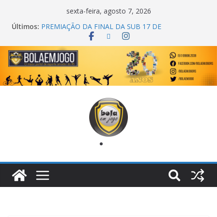
sexta-feira, agosto 7, 2026
Últimos:
PREMIAÇÃO DA FINAL DA SUB 17 DE
CACHOEIRINHA
AGEC CAMPEÃ DA 1ª COPA DA AMIZADE
CROSS FUT SM CAMPEÃ DO TORNEIO TURBO
AUTO CENTER
ONZE UNIDOS É BICAMPEÃO DA SUPER LIGA
METROPOLITANA
COPA DO MUNDO PRIMEIRO TOQUE