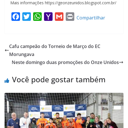
Mais informações https://geonzeunidos.blogspot.com.br/
F
T
W
Y
G
P
Compartilhar
a
w
h
a
m
r
c
i
a
h
a
i
e
t
t
o
i
n
Cafu campeão do Torneio de Março do EC
b
t
s
o
l
t
Morungava
o
e
A
M
Neste domingo duas promoções do Onze Unidos
o
r
p
a
k
p
i
Você pode gostar também
l