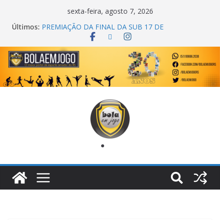
sexta-feira, agosto 7, 2026
Últimos:
PREMIAÇÃO DA FINAL DA SUB 17 DE
CACHOEIRINHA
AGEC CAMPEÃ DA 1ª COPA DA AMIZADE
CROSS FUT SM CAMPEÃ DO TORNEIO TURBO
AUTO CENTER
ONZE UNIDOS É BICAMPEÃO DA SUPER LIGA
METROPOLITANA
COPA DO MUNDO PRIMEIRO TOQUE