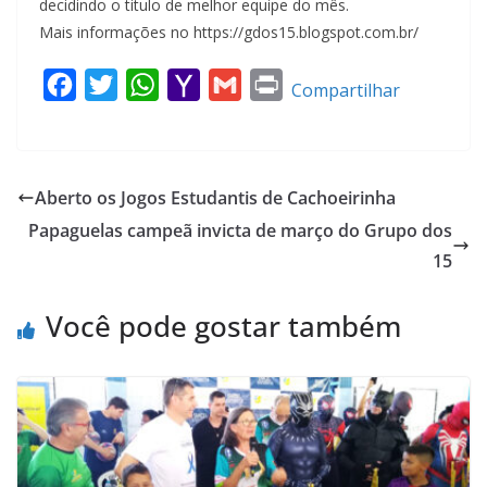
decidindo o titulo de melhor equipe do mês.
Mais informações no https://gdos15.blogspot.com.br/
F
T
W
Y
G
P
Compartilhar
a
w
h
a
m
r
c
i
a
h
a
i
e
t
t
o
i
n
Aberto os Jogos Estudantis de Cachoeirinha
b
t
s
o
l
t
Papaguelas campeã invicta de março do Grupo dos
o
e
A
M
15
o
r
p
a
k
p
i
Você pode gostar também
l