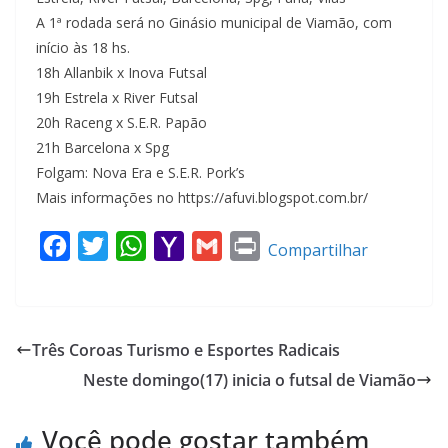
A 1ª rodada será no Ginásio municipal de Viamão, com
início às 18 hs.
18h Allanbik x Inova Futsal
19h Estrela x River Futsal
20h Raceng x S.E.R. Papão
21h Barcelona x Spg
Folgam: Nova Era e S.E.R. Pork’s
Mais informações no https://afuvi.blogspot.com.br/
F
T
W
Y
G
P
Compartilhar
a
w
h
a
m
r
c
i
a
h
a
i
e
t
t
o
i
n
Três Coroas Turismo e Esportes Radicais
b
t
s
o
l
t
Neste domingo(17) inicia o futsal de Viamão
o
e
A
M
o
r
p
a
Você pode gostar também