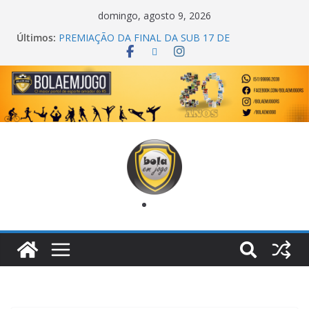
domingo, agosto 9, 2026
Últimos:
PREMIAÇÃO DA FINAL DA SUB 17 DE
CACHOEIRINHA
AGEC CAMPEÃ DA 1ª COPA DA AMIZADE
CROSS FUT SM CAMPEÃ DO TORNEIO TURBO
AUTO CENTER
ONZE UNIDOS É BICAMPEÃO DA SUPER LIGA
METROPOLITANA
COPA DO MUNDO PRIMEIRO TOQUE