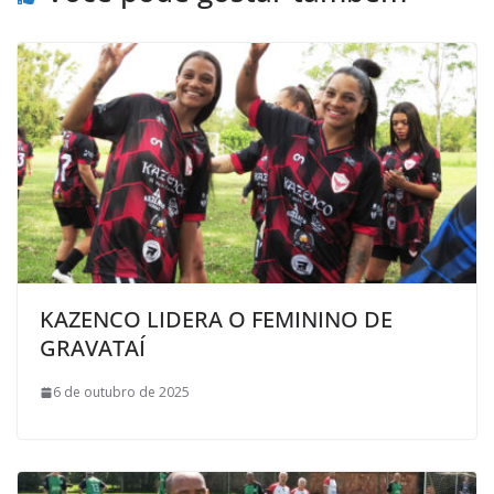
k
p
i
l
KAZENCO LIDERA O FEMININO DE
GRAVATAÍ
6 de outubro de 2025