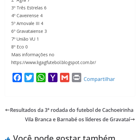
3º Três Estrelas 6
4º Caveirense 4
5º Amovale III 4
6º Gravataiense 3
7º União VU 1
8º Eco 0
Mais informações no
https://www.ligagfutebol.blogspot.com.br/
F
T
W
Y
G
P
Compartilhar
a
w
h
a
m
r
c
i
a
h
a
i
e
t
t
o
i
n
Resultados da 3ª rodada do futebol de Cachoeirinha
b
t
s
o
l
t
Vila Branca e Barnabé os líderes de Gravataí
o
e
A
M
o
r
p
a
Você pode gostar também