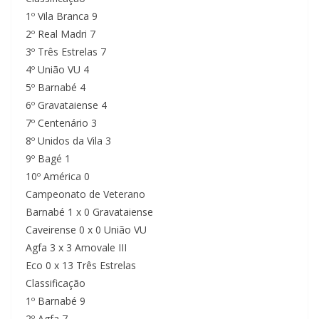
1º Vila Branca 9
2º Real Madri 7
3º Três Estrelas 7
4º União VU 4
5º Barnabé 4
6º Gravataiense 4
7º Centenário 3
8º Unidos da Vila 3
9º Bagé 1
10º América 0
Campeonato de Veterano
Barnabé 1 x 0 Gravataiense
Caveirense 0 x 0 União VU
Agfa 3 x 3 Amovale III
Eco 0 x 13 Três Estrelas
Classificação
1º Barnabé 9
2º Agfa 7