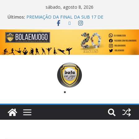
sábado, agosto 8, 2026
Últimos:
PREMIAÇÃO DA FINAL DA SUB 17 DE
CACHOEIRINHA
AGEC CAMPEÃ DA 1ª COPA DA AMIZADE
CROSS FUT SM CAMPEÃ DO TORNEIO TURBO
AUTO CENTER
ONZE UNIDOS É BICAMPEÃO DA SUPER LIGA
METROPOLITANA
COPA DO MUNDO PRIMEIRO TOQUE