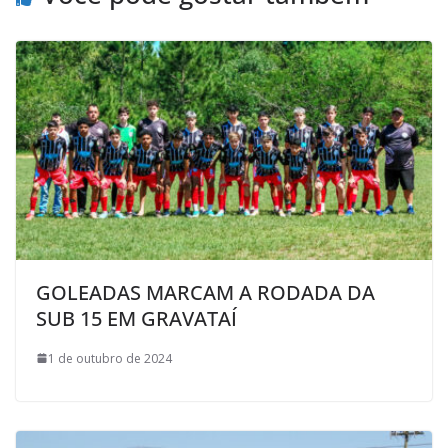
k
p
i
l
GOLEADAS MARCAM A RODADA DA
SUB 15 EM GRAVATAÍ
1 de outubro de 2024