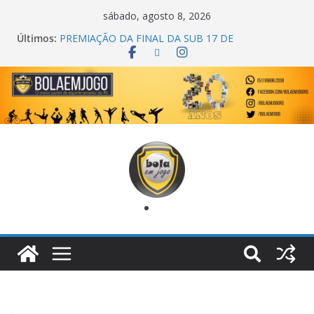
sábado, agosto 8, 2026
Últimos:
COPA DO MUNDO PRIMEIRO TOQUE
PREMIAÇÃO DA FINAL DA SUB 17 DE
CACHOEIRINHA
AGEC CAMPEÃ DA 1ª COPA DA AMIZADE
CROSS FUT SM CAMPEÃ DO TORNEIO TURBO
AUTO CENTER
ONZE UNIDOS É BICAMPEÃO DA SUPER LIGA
METROPOLITANA