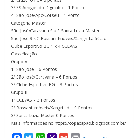
3º SS Amigos do Diguinho – 1 Ponto
4º São José/Apc/Coliseu – 1 Ponto
Categoria Master
São José/Caravana 6 x 5 Santa Luzia Master
São José 3 x 2 Bassani Imóveis/Xangri-Lá 50tão
Clube Esportivo BG 1 x 4 CCEVAS
Classificação
Grupo A
1º São José – 6 Pontos
2º São José/Caravana – 6 Pontos
3º Clube Esportivo BG – 3 Pontos
Grupo B
1º CCEVAS – 3 Pontos
2º Bassani Imóveis/Xangri-Lá – 0 Pontos
3º Santa Luzia Master 0 Pontos
Mais informações no https://copacapao.blogspot.com.br/
F
T
W
Y
G
P