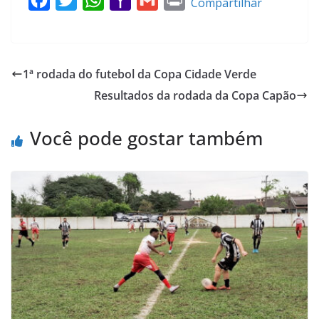
Compartilhar
a
w
h
a
m
r
c
i
a
h
a
i
e
t
t
o
i
n
1ª rodada do futebol da Copa Cidade Verde
b
t
s
o
l
t
Resultados da rodada da Copa Capão
o
e
A
M
o
r
p
a
Você pode gostar também
k
p
i
l