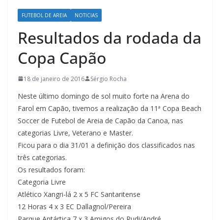
FUTEBOL DE AREIA
NOTICIAS
Resultados da rodada da
Copa Capão
18 de janeiro de 2016
Sérgio Rocha
Neste último domingo de sol muito forte na Arena do
Farol em Capão, tivemos a realização da 11ª Copa Beach
Soccer de Futebol de Areia de Capão da Canoa, nas
categorias Livre, Veterano e Master.
Ficou para o dia 31/01 a definição dos classificados nas
três categorias.
Os resultados foram:
Categoria Livre
Atlético Xangri-lá 2 x 5 FC Santaritense
12 Horas 4 x 3 EC Dallagnol/Pereira
Parque Antártica 7 x 3 Amigos do Rudi/André