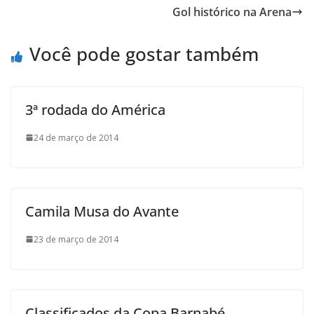
b
t
s
o
l
t
Gol histórico na Arena
o
e
A
M
o
r
p
a
Você pode gostar também
k
p
i
l
3ª rodada do América
24 de março de 2014
Camila Musa do Avante
23 de março de 2014
Classificados da Copa Barnabé