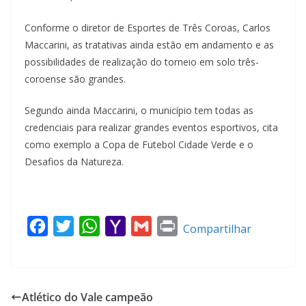
Conforme o diretor de Esportes de Três Coroas, Carlos
Maccarini, as tratativas ainda estão em andamento e as
possibilidades de realização do torneio em solo três-
coroense são grandes.
Segundo ainda Maccarini, o município tem todas as
credenciais para realizar grandes eventos esportivos, cita
como exemplo a Copa de Futebol Cidade Verde e o
Desafios da Natureza.
F
T
W
Y
G
P
Compartilhar
a
w
h
a
m
r
c
i
a
h
a
i
e
t
t
o
i
n
Atlético do Vale campeão