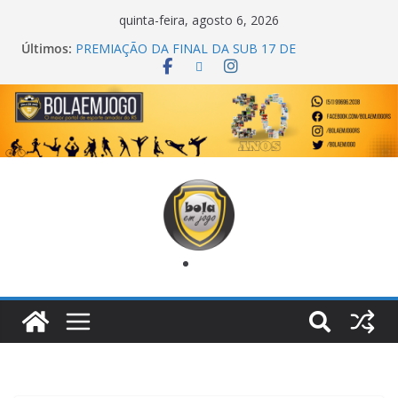
quinta-feira, agosto 6, 2026
Últimos:
PREMIAÇÃO DA FINAL DA SUB 17 DE
CACHOEIRINHA
AGEC CAMPEÃ DA 1ª COPA DA AMIZADE
CROSS FUT SM CAMPEÃ DO TORNEIO TURBO
AUTO CENTER
ONZE UNIDOS É BICAMPEÃO DA SUPER LIGA
METROPOLITANA
COPA DO MUNDO PRIMEIRO TOQUE