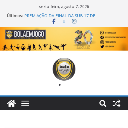
sexta-feira, agosto 7, 2026
Últimos:
PREMIAÇÃO DA FINAL DA SUB 17 DE
CACHOEIRINHA
AGEC CAMPEÃ DA 1ª COPA DA AMIZADE
CROSS FUT SM CAMPEÃ DO TORNEIO TURBO
AUTO CENTER
ONZE UNIDOS É BICAMPEÃO DA SUPER LIGA
METROPOLITANA
COPA DO MUNDO PRIMEIRO TOQUE