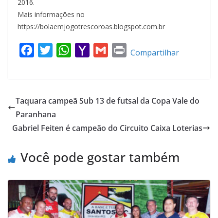
2016.
Mais informações no
https://bolaemjogotrescoroas.blogspot.com.br
F
T
W
Y
G
P
Compartilhar
a
w
h
a
m
r
c
i
a
h
a
i
e
t
t
o
i
n
Taquara campeã Sub 13 de futsal da Copa Vale do
b
t
s
o
l
t
Paranhana
o
e
A
M
Gabriel Feiten é campeão do Circuito Caixa Loterias
o
r
p
a
k
p
i
Você pode gostar também
l