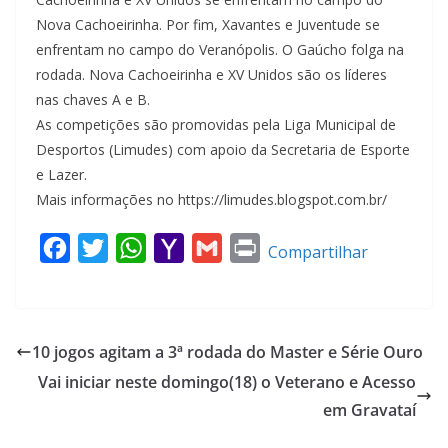
Nova Cachoeirinha. Por fim, Xavantes e Juventude se
enfrentam no campo do Veranópolis. O Gaúcho folga na
rodada. Nova Cachoeirinha e XV Unidos são os líderes
nas chaves A e B.
As competições são promovidas pela Liga Municipal de
Desportos (Limudes) com apoio da Secretaria de Esporte
e Lazer.
Mais informações no https://limudes.blogspot.com.br/
F
T
W
Y
G
P
Compartilhar
a
w
h
a
m
r
c
i
a
h
a
i
e
t
t
o
i
n
10 jogos agitam a 3ª rodada do Master e Série Ouro
b
t
s
o
l
t
Vai iniciar neste domingo(18) o Veterano e Acesso
o
e
A
M
em Gravataí
o
r
p
a