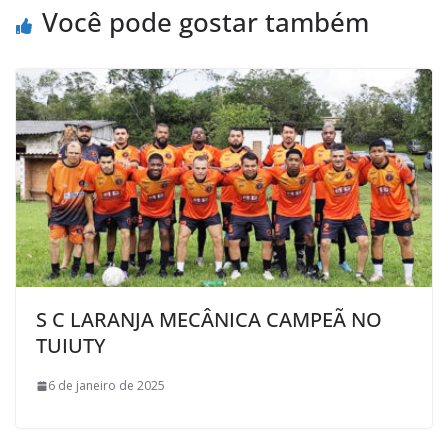
k
p
i
Você pode gostar também
l
S C LARANJA MECÂNICA CAMPEÃ NO
TUIUTY
6 de janeiro de 2025