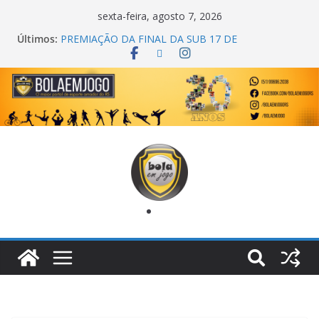
sexta-feira, agosto 7, 2026
Últimos:
PREMIAÇÃO DA FINAL DA SUB 17 DE
CACHOEIRINHA
AGEC CAMPEÃ DA 1ª COPA DA AMIZADE
CROSS FUT SM CAMPEÃ DO TORNEIO TURBO
AUTO CENTER
ONZE UNIDOS É BICAMPEÃO DA SUPER LIGA
METROPOLITANA
COPA DO MUNDO PRIMEIRO TOQUE