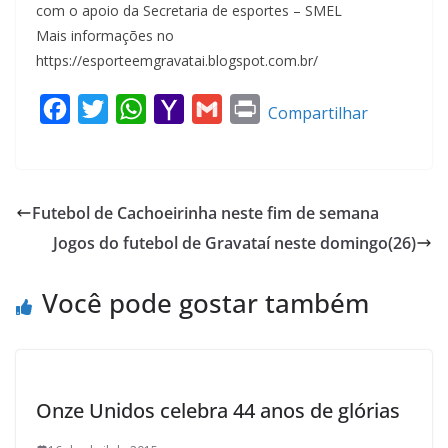
com o apoio da Secretaria de esportes – SMEL
Mais informações no
https://esporteemgravatai.blogspot.com.br/
F
T
W
Y
G
P
Compartilhar
a
w
h
a
m
r
c
i
a
h
a
i
e
t
t
o
i
n
Futebol de Cachoeirinha neste fim de semana
b
t
s
o
l
t
Jogos do futebol de Gravataí neste domingo(26)
o
e
A
M
o
r
p
a
Você pode gostar também
k
p
i
l
Onze Unidos celebra 44 anos de glórias