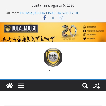
quinta-feira, agosto 6, 2026
Últimos:
PREMIAÇÃO DA FINAL DA SUB 17 DE
CACHOEIRINHA
AGEC CAMPEÃ DA 1ª COPA DA AMIZADE
CROSS FUT SM CAMPEÃ DO TORNEIO TURBO
AUTO CENTER
ONZE UNIDOS É BICAMPEÃO DA SUPER LIGA
METROPOLITANA
COPA DO MUNDO PRIMEIRO TOQUE