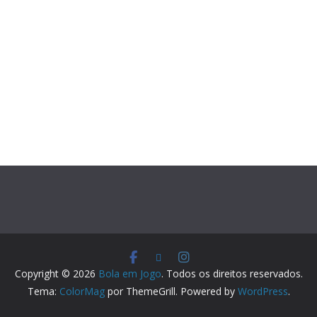
Copyright © 2026
Bola em Jogo
. Todos os direitos reservados.
Tema:
ColorMag
por ThemeGrill. Powered by
WordPress
.