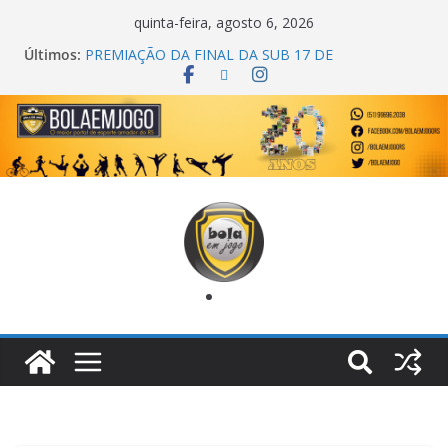
quinta-feira, agosto 6, 2026
Últimos:
COPA DO MUNDO PRIMEIRO TOQUE
PREMIAÇÃO DA FINAL DA SUB 17 DE
CACHOEIRINHA
AGEC CAMPEÃ DA 1ª COPA DA AMIZADE
CROSS FUT SM CAMPEÃ DO TORNEIO TURBO
AUTO CENTER
ONZE UNIDOS É BICAMPEÃO DA SUPER LIGA
METROPOLITANA