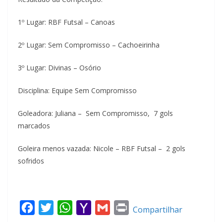
1º Lugar: RBF Futsal – Canoas
2º Lugar: Sem Compromisso – Cachoeirinha
3º Lugar: Divinas – Osório
Disciplina: Equipe Sem Compromisso
Goleadora: Juliana – Sem Compromisso, 7 gols
marcados
Goleira menos vazada: Nicole – RBF Futsal – 2 gols
sofridos
F
T
W
Y
G
P
Compartilhar