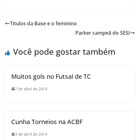
a
w
h
a
m
r
c
i
a
h
a
i
e
t
t
o
i
n
Titulos da Base e o feminino
b
t
s
o
l
t
Parker campeã do SESI
o
e
A
M
o
r
p
a
Você pode gostar também
k
p
i
l
Muitos gols no Futsal de TC
7 de abril de 2014
Cunha Torneios na ACBF
3 de abril de 2014