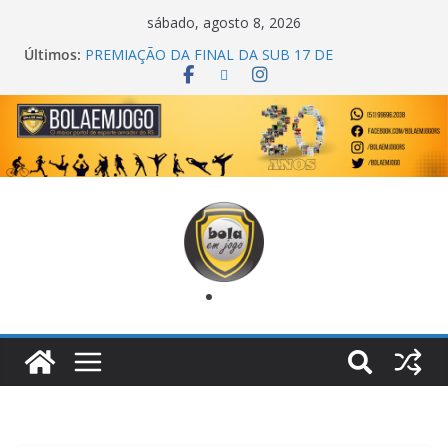
sábado, agosto 8, 2026
Últimos:
COPA DO MUNDO PRIMEIRO TOQUE
PREMIAÇÃO DA FINAL DA SUB 17 DE
CACHOEIRINHA
AGEC CAMPEÃ DA 1ª COPA DA AMIZADE
CROSS FUT SM CAMPEÃ DO TORNEIO TURBO
AUTO CENTER
ONZE UNIDOS É BICAMPEÃO DA SUPER LIGA
METROPOLITANA