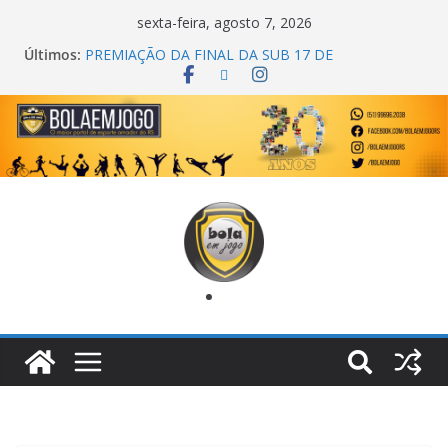
sexta-feira, agosto 7, 2026
Últimos:
PREMIAÇÃO DA FINAL DA SUB 17 DE
CACHOEIRINHA
AGEC CAMPEÃ DA 1ª COPA DA AMIZADE
CROSS FUT SM CAMPEÃ DO TORNEIO TURBO
AUTO CENTER
ONZE UNIDOS É BICAMPEÃO DA SUPER LIGA
METROPOLITANA
COPA DO MUNDO PRIMEIRO TOQUE