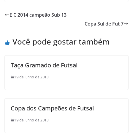
c
i
a
h
a
i
e
t
t
o
i
n
E C 2014 campeão Sub 13
b
t
s
o
l
t
Copa Sul de Fut 7
o
e
A
M
o
r
p
a
Você pode gostar também
k
p
i
l
Taça Gramado de Futsal
19 de junho de 2013
Copa dos Campeões de Futsal
19 de junho de 2013