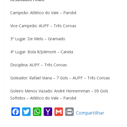
Campeão: Atlético do Vale – Parobé
Vice-Campeão: AUPF – Três Coroas
3º Lugar: De Melo – Gramado
4º Lugar: Bola 8/Jolimont – Canela
Disciplina: AUPF – Três Coroas
Goleador: Rafael Viana – 7 Gols – AUPF – Três Coroas
Goleiro Menos Vazado: André Hennemman – 09 Gols
Sofridos – Atlético do Vale – Parobé
F
T
W
Y
G
P
Compartilhar
a
w
h
a
m
r