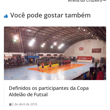
Arena do Cruzeiro
o
e
A
M
o
r
p
a
Você pode gostar também
k
p
i
l
Definidos os participantes da Copa
Aldeião de Futsal
2 de abril de 2018