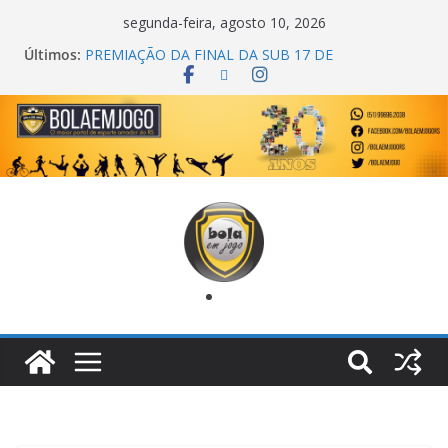
segunda-feira, agosto 10, 2026
Últimos:
COPA DO MUNDO PRIMEIRO TOQUE
PREMIAÇÃO DA FINAL DA SUB 17 DE
CACHOEIRINHA
AGEC CAMPEÃ DA 1ª COPA DA AMIZADE
CROSS FUT SM CAMPEÃ DO TORNEIO TURBO
AUTO CENTER
ONZE UNIDOS É BICAMPEÃO DA SUPER LIGA
METROPOLITANA