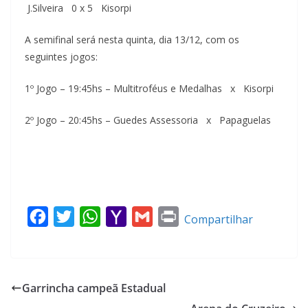
J.Silveira 0 x 5 Kisorpi
A semifinal será nesta quinta, dia 13/12, com os
seguintes jogos:
1º Jogo – 19:45hs – Multitroféus e Medalhas x Kisorpi
2º Jogo – 20:45hs – Guedes Assessoria x Papaguelas
F
T
W
Y
G
P
Compartilhar
a
w
h
a
m
r
c
i
a
h
a
i
e
t
t
o
i
n
Garrincha campeã Estadual
b
t
s
o
l
t