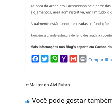
As obra da Arena em Cachoeirinha pela parte das s
alojamentos, área administrativa, em fim tudo o q
Atualmente estão sendo realizadas as fundações d
Também a grande estrutura de ferro destinada à cobertur
Mais informações nos Blog’s esporte em Cachoeirin
F
T
W
Y
G
P
Compartilha
a
w
h
a
m
r
c
i
a
h
a
i
e
t
t
o
i
n
Master do Alvi-Rubro
b
t
s
o
l
t
o
e
A
M
Você pode gostar també
o
r
p
a
k
p
i