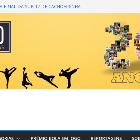
 FINAL DA SUB 17 DE CACHOEIRINHA
 DA 1ª COPA DA AMIZADE
M CAMPEÃ DO TORNEIO TURBO AUTO
 É BICAMPEÃO DA SUPER LIGA
ANA
NDO PRIMEIRO TOQUE
GORIAS
PRÊMIO BOLA EM JOGO
REPORTAGENS
SOB