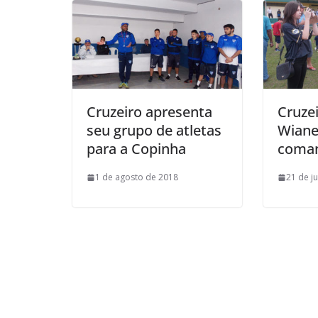
l
Cruzeiro apresenta
Cruze
seu grupo de atletas
Wiane
para a Copinha
coman
1 de agosto de 2018
21 de j