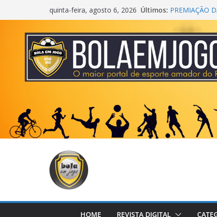
Últimos:
PREMIAÇÃO DA
quinta-feira, agosto 6, 2026
AGEC CAMPEÃ
CROSS FUT S
CENTER
ONZE UNIDOS
METROPOLIT
COPA DO MU
HOME
REVISTA DIGITAL
CATE