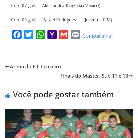
Com 07 gols: Alessandro Kingeski (Mexico)
Com 06 gols: Rafael Rodrigues (Juventus P.M)
F
T
W
Y
G
P
Compartilhar
a
w
h
a
m
r
c
i
a
h
a
i
e
t
t
o
i
n
Arena do E C Cruzeiro
b
t
s
o
l
t
Finais do Master, Sub 11 e 13
o
e
A
M
o
r
p
a
Você pode gostar também
k
p
i
l