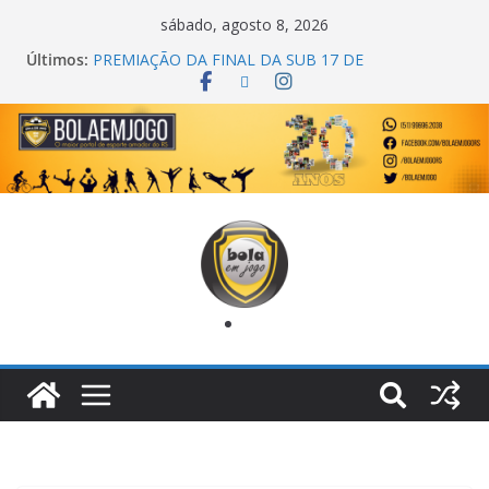
sábado, agosto 8, 2026
Últimos:
PREMIAÇÃO DA FINAL DA SUB 17 DE
CACHOEIRINHA
AGEC CAMPEÃ DA 1ª COPA DA AMIZADE
CROSS FUT SM CAMPEÃ DO TORNEIO TURBO
AUTO CENTER
ONZE UNIDOS É BICAMPEÃO DA SUPER LIGA
METROPOLITANA
COPA DO MUNDO PRIMEIRO TOQUE