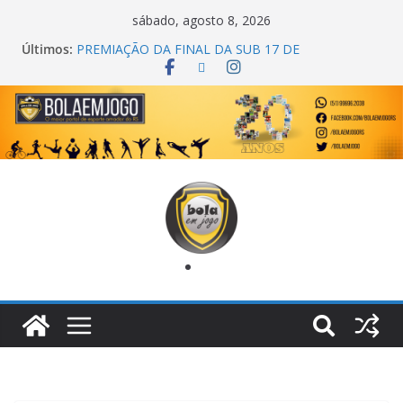
sábado, agosto 8, 2026
Últimos:
PREMIAÇÃO DA FINAL DA SUB 17 DE
CACHOEIRINHA
AGEC CAMPEÃ DA 1ª COPA DA AMIZADE
CROSS FUT SM CAMPEÃ DO TORNEIO TURBO
AUTO CENTER
ONZE UNIDOS É BICAMPEÃO DA SUPER LIGA
METROPOLITANA
COPA DO MUNDO PRIMEIRO TOQUE