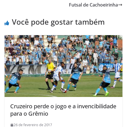
b
t
s
o
l
t
Futsal de Cachoeirinha
o
e
A
M
o
r
p
a
Você pode gostar também
k
p
i
l
Cruzeiro perde o jogo e a invencibilidade
para o Grêmio
26 de fevereiro de 2017