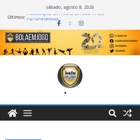
sábado, agosto 8, 2026
PREMIAÇÃO DA FINAL DA SUB 17 DE
Últimos:
CACHOEIRINHA
AGEC CAMPEÃ DA 1ª COPA DA AMIZADE
CROSS FUT SM CAMPEÃ DO TORNEIO TURBO
AUTO CENTER
ONZE UNIDOS É BICAMPEÃO DA SUPER LIGA
METROPOLITANA
COPA DO MUNDO PRIMEIRO TOQUE