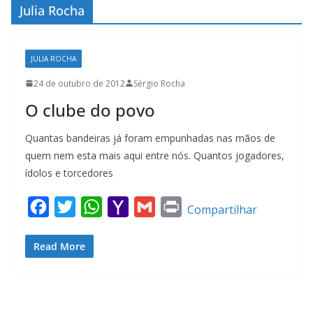
Julia Rocha
JULIA ROCHA
24 de outubro de 2012
Sérgio Rocha
O clube do povo
Quantas bandeiras já foram empunhadas nas mãos de
quem nem esta mais aqui entre nós. Quantos jogadores,
ídolos e torcedores
F
T
W
Y
G
P
Compartilhar
a
w
h
a
m
r
Read More
c
i
a
h
a
i
e
t
t
o
i
n
b
t
s
o
l
t
o
e
A
M