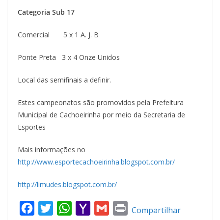
Categoria Sub 17
Comercial 5 x 1 A. J. B
Ponte Preta 3 x 4 Onze Unidos
Local das semifinais a definir.
Estes campeonatos são promovidos pela Prefeitura
Municipal de Cachoeirinha por meio da Secretaria de
Esportes
Mais informações no
http://www.esportecachoeirinha.blogspot.com.br/
http://limudes.blogspot.com.br/
F
T
W
Y
G
P
Compartilhar