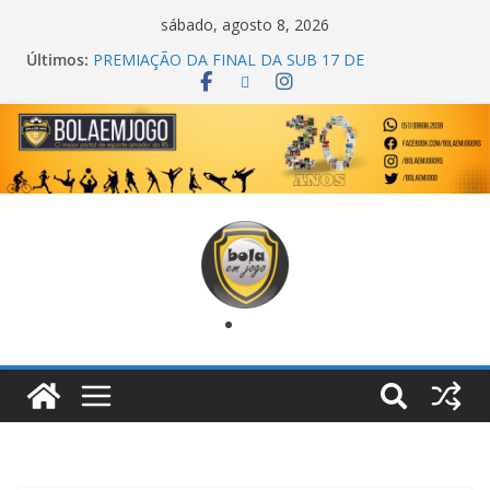
sábado, agosto 8, 2026
Últimos:
PREMIAÇÃO DA FINAL DA SUB 17 DE
CACHOEIRINHA
AGEC CAMPEÃ DA 1ª COPA DA AMIZADE
CROSS FUT SM CAMPEÃ DO TORNEIO TURBO
AUTO CENTER
ONZE UNIDOS É BICAMPEÃO DA SUPER LIGA
METROPOLITANA
COPA DO MUNDO PRIMEIRO TOQUE