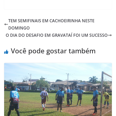
a
w
h
a
m
r
c
i
a
h
a
i
e
t
t
o
i
n
TEM SEMIFINAIS EM CACHOEIRINHA NESTE
b
t
s
o
l
t
DOMINGO
o
e
A
M
O DIA DO DESAFIO EM GRAVATAÍ FOI UM SUCESSO
o
r
p
a
k
p
i
Você pode gostar também
l