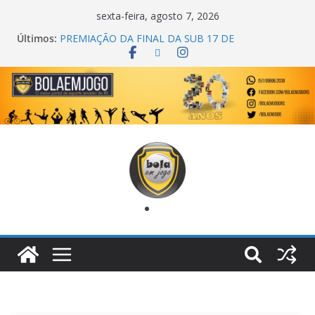
sexta-feira, agosto 7, 2026
Últimos:
PREMIAÇÃO DA FINAL DA SUB 17 DE
CACHOEIRINHA
AGEC CAMPEÃ DA 1ª COPA DA AMIZADE
CROSS FUT SM CAMPEÃ DO TORNEIO TURBO
AUTO CENTER
ONZE UNIDOS É BICAMPEÃO DA SUPER LIGA
METROPOLITANA
COPA DO MUNDO PRIMEIRO TOQUE