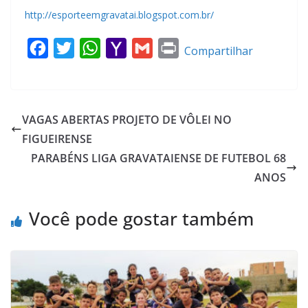
http://esporteemgravatai.blogspot.com.br/
F
T
W
Y
G
P
Compartilhar
a
w
h
a
m
r
c
i
a
h
a
i
e
t
t
o
i
n
VAGAS ABERTAS PROJETO DE VÔLEI NO
b
t
s
o
l
t
FIGUEIRENSE
o
e
A
M
PARABÉNS LIGA GRAVATAIENSE DE FUTEBOL 68
o
r
p
a
ANOS
k
p
i
l
Você pode gostar também