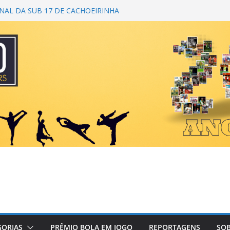
NAL DA SUB 17 DE CACHOEIRINHA
 1ª COPA DA AMIZADE
AMPEÃ DO TORNEIO TURBO AUTO
ICAMPEÃO DA SUPER LIGA
 PRIMEIRO TOQUE
GORIAS
PRÊMIO BOLA EM JOGO
REPORTAGENS
SOB