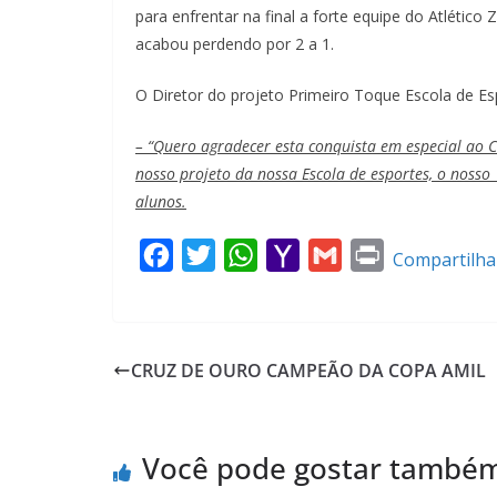
para enfrentar na final a forte equipe do Atlético 
acabou perdendo por 2 a 1.
O Diretor do projeto Primeiro Toque Escola de Esp
– “Quero agradecer esta conquista em especial ao C
nosso projeto da nossa Escola de esportes, o nosso 
alunos.
F
T
W
Y
G
P
Compartilha
a
w
h
a
m
r
c
i
a
h
a
i
e
t
t
o
i
n
CRUZ DE OURO CAMPEÃO DA COPA AMIL
b
t
s
o
l
t
o
e
A
M
o
r
p
a
Você pode gostar també
k
p
i