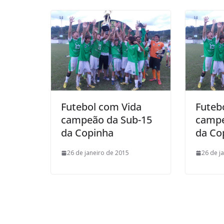
l
Futebol com Vida
Futeb
campeão da Sub-15
campe
da Copinha
da Co
26 de janeiro de 2015
26 de j