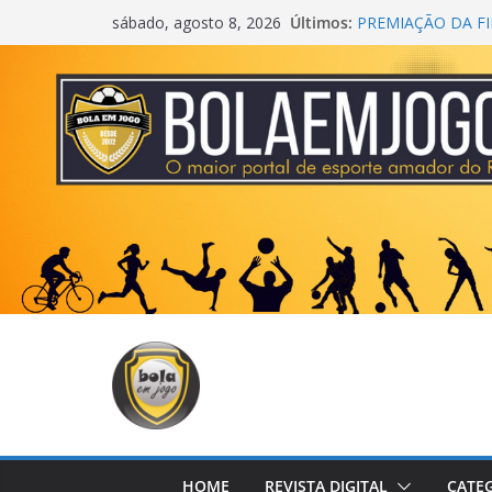
Últimos:
PREMIAÇÃO DA FI
sábado, agosto 8, 2026
AGEC CAMPEÃ DA
CROSS FUT SM C
CENTER
ONZE UNIDOS É B
METROPOLITANA
COPA DO MUNDO
HOME
REVISTA DIGITAL
CATE