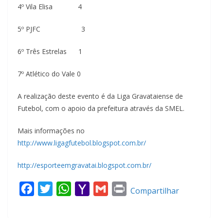
4º Vila Elisa 4
5º PJFC 3
6º Três Estrelas 1
7º Atlético do Vale 0
A realização deste evento é da Liga Gravataiense de
Futebol, com o apoio da prefeitura através da SMEL.
Mais informações no
http://www.ligagfutebol.blogspot.com.br/
http://esporteemgravatai.blogspot.com.br/
F
T
W
Y
G
P
Compartilhar
a
w
h
a
m
r
c
i
a
h
a
i