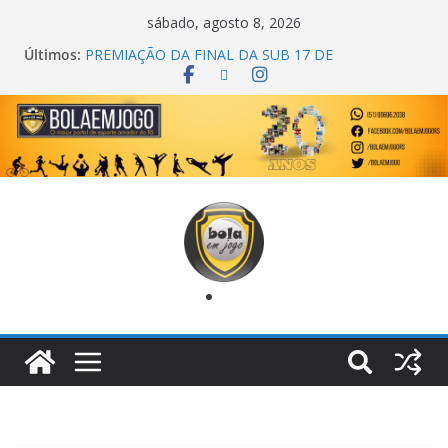
sábado, agosto 8, 2026
Últimos:
PREMIAÇÃO DA FINAL DA SUB 17 DE
CACHOEIRINHA
AGEC CAMPEÃ DA 1ª COPA DA AMIZADE
CROSS FUT SM CAMPEÃ DO TORNEIO TURBO
AUTO CENTER
ONZE UNIDOS É BICAMPEÃO DA SUPER LIGA
METROPOLITANA
COPA DO MUNDO PRIMEIRO TOQUE