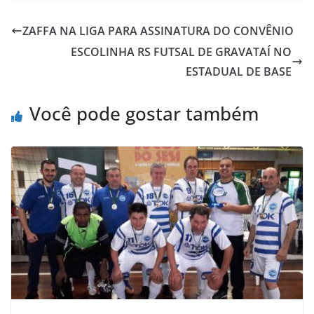
e
t
t
o
i
n
ZAFFA NA LIGA PARA ASSINATURA DO CONVÊNIO
b
t
s
o
l
t
ESCOLINHA RS FUTSAL DE GRAVATAÍ NO
o
e
A
M
ESTADUAL DE BASE
o
r
p
a
k
p
i
Você pode gostar também
l