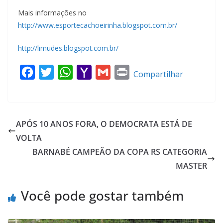
Mais informações no
http://www.esportecachoeirinha.blogspot.com.br/
http://limudes.blogspot.com.br/
F
T
W
Y
G
P
Compartilhar
a
w
h
a
m
r
c
i
a
h
a
i
e
t
t
o
i
n
APÓS 10 ANOS FORA, O DEMOCRATA ESTÁ DE
b
t
s
o
l
t
VOLTA
o
e
A
M
BARNABÉ CAMPEÃO DA COPA RS CATEGORIA
o
r
p
a
MASTER
k
p
i
l
Você pode gostar também