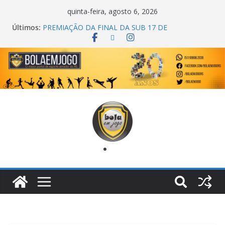
quinta-feira, agosto 6, 2026
Últimos:
PREMIAÇÃO DA FINAL DA SUB 17 DE
CACHOEIRINHA
AGEC CAMPEÃ DA 1ª COPA DA AMIZADE
CROSS FUT SM CAMPEÃ DO TORNEIO TURBO
AUTO CENTER
ONZE UNIDOS É BICAMPEÃO DA SUPER LIGA
METROPOLITANA
COPA DO MUNDO PRIMEIRO TOQUE