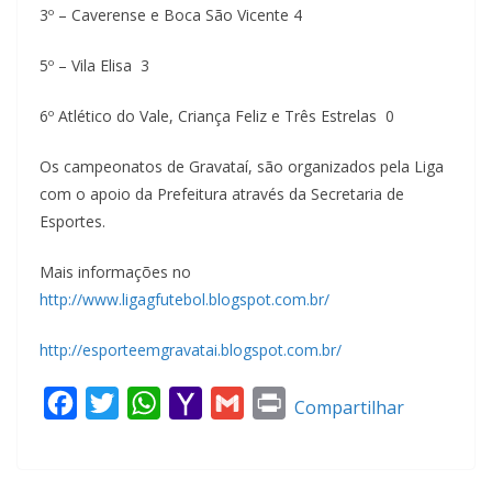
3º – Caverense e Boca São Vicente 4
5º – Vila Elisa 3
6º Atlético do Vale, Criança Feliz e Três Estrelas 0
Os campeonatos de Gravataí, são organizados pela Liga
com o apoio da Prefeitura através da Secretaria de
Esportes.
Mais informações no
http://www.ligagfutebol.blogspot.com.br/
http://esporteemgravatai.blogspot.com.br/
F
T
W
Y
G
P
Compartilhar
a
w
h
a
m
r
c
i
a
h
a
i