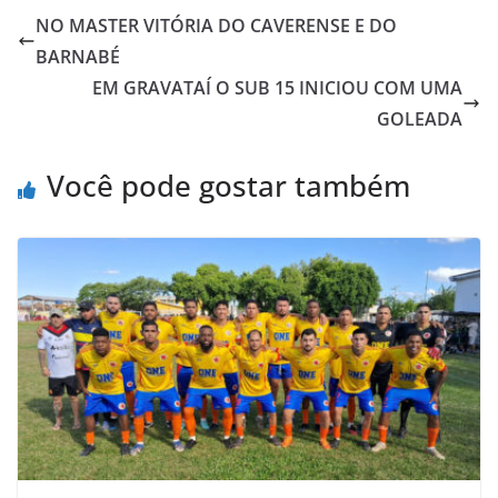
e
t
t
o
i
n
NO MASTER VITÓRIA DO CAVERENSE E DO
b
t
s
o
l
t
BARNABÉ
o
e
A
M
EM GRAVATAÍ O SUB 15 INICIOU COM UMA
o
r
p
a
GOLEADA
k
p
i
l
Você pode gostar também