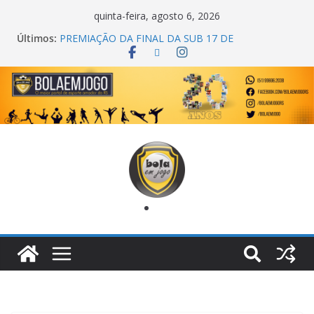
quinta-feira, agosto 6, 2026
Últimos:
COPA DO MUNDO PRIMEIRO TOQUE
PREMIAÇÃO DA FINAL DA SUB 17 DE
CACHOEIRINHA
AGEC CAMPEÃ DA 1ª COPA DA AMIZADE
CROSS FUT SM CAMPEÃ DO TORNEIO TURBO
AUTO CENTER
ONZE UNIDOS É BICAMPEÃO DA SUPER LIGA
METROPOLITANA