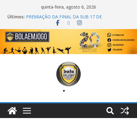
quinta-feira, agosto 6, 2026
Últimos:
COPA DO MUNDO PRIMEIRO TOQUE
PREMIAÇÃO DA FINAL DA SUB 17 DE
CACHOEIRINHA
AGEC CAMPEÃ DA 1ª COPA DA AMIZADE
CROSS FUT SM CAMPEÃ DO TORNEIO TURBO
AUTO CENTER
ONZE UNIDOS É BICAMPEÃO DA SUPER LIGA
METROPOLITANA