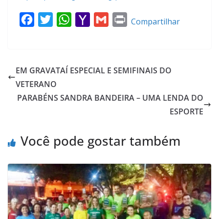
F
T
W
Y
G
P
Compartilhar
a
w
h
a
m
r
c
i
a
h
a
i
e
t
t
o
i
n
EM GRAVATAÍ ESPECIAL E SEMIFINAIS DO
b
t
s
o
l
t
VETERANO
o
e
A
M
PARABÉNS SANDRA BANDEIRA – UMA LENDA DO
o
r
p
a
ESPORTE
k
p
i
l
Você pode gostar também