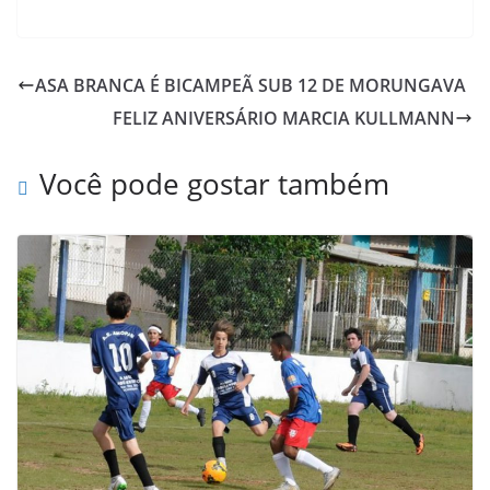
a
w
h
a
m
r
c
i
a
h
a
i
e
t
t
o
i
n
ASA BRANCA É BICAMPEÃ SUB 12 DE MORUNGAVA
b
t
s
o
l
t
FELIZ ANIVERSÁRIO MARCIA KULLMANN
o
e
A
M
o
r
p
a
Você pode gostar também
k
p
i
l