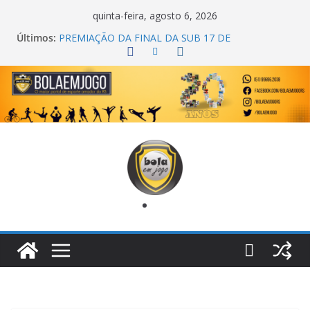
quinta-feira, agosto 6, 2026
Últimos:
PREMIAÇÃO DA FINAL DA SUB 17 DE
CACHOEIRINHA
AGEC CAMPEÃ DA 1ª COPA DA AMIZADE
CROSS FUT SM CAMPEÃ DO TORNEIO TURBO
AUTO CENTER
ONZE UNIDOS É BICAMPEÃO DA SUPER LIGA
METROPOLITANA
COPA DO MUNDO PRIMEIRO TOQUE