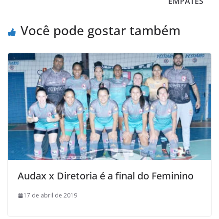
EMPATES
k
p
i
l
Você pode gostar também
Audax x Diretoria é a final do Feminino
17 de abril de 2019