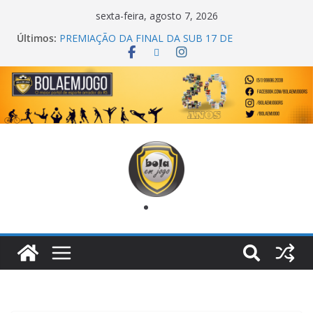
sexta-feira, agosto 7, 2026
Últimos:
PREMIAÇÃO DA FINAL DA SUB 17 DE
CACHOEIRINHA
AGEC CAMPEÃ DA 1ª COPA DA AMIZADE
CROSS FUT SM CAMPEÃ DO TORNEIO TURBO
AUTO CENTER
ONZE UNIDOS É BICAMPEÃO DA SUPER LIGA
METROPOLITANA
COPA DO MUNDO PRIMEIRO TOQUE