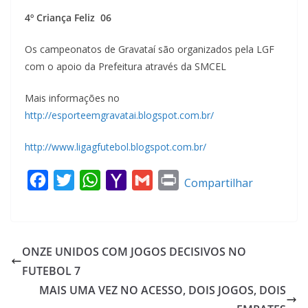
4º Criança Feliz 06
Os campeonatos de Gravataí são organizados pela LGF
com o apoio da Prefeitura através da SMCEL
Mais informações no
http://esporteemgravatai.blogspot.com.br/
http://www.ligagfutebol.blogspot.com.br/
F
T
W
Y
G
P
Compartilhar
a
w
h
a
m
r
c
i
a
h
a
i
e
t
t
o
i
n
ONZE UNIDOS COM JOGOS DECISIVOS NO
b
t
s
o
l
t
FUTEBOL 7
o
e
A
M
MAIS UMA VEZ NO ACESSO, DOIS JOGOS, DOIS
o
r
p
a