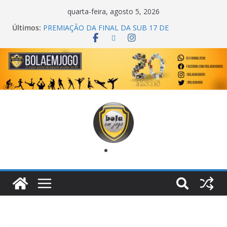
quarta-feira, agosto 5, 2026
COPA DO MUNDO PRIMEIRO TOQUE
Últimos:
PREMIAÇÃO DA FINAL DA SUB 17 DE
CACHOEIRINHA
AGEC CAMPEÃ DA 1ª COPA DA AMIZADE
CROSS FUT SM CAMPEÃ DO TORNEIO TURBO
AUTO CENTER
ONZE UNIDOS É BICAMPEÃO DA SUPER LIGA
METROPOLITANA