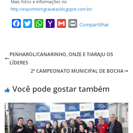
Mais fotos e informações no
http://esporteemgravatai.blogspot.com.br/
F
T
W
Y
G
P
Compartilhar
a
w
h
a
m
r
c
i
a
h
a
i
e
t
t
o
i
n
PENHAROL/CANARINHO, ONZE E TIARAJU OS
b
t
s
o
l
t
LÍDERES
o
e
A
M
2º CAMPEONATO MUNICIPAL DE BOCHA
o
r
p
a
k
p
i
Você pode gostar também
l