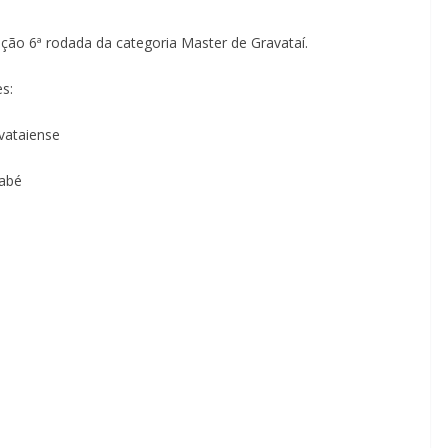
ção 6ª rodada da categoria Master de Gravataí.
s:
ataiense
abé