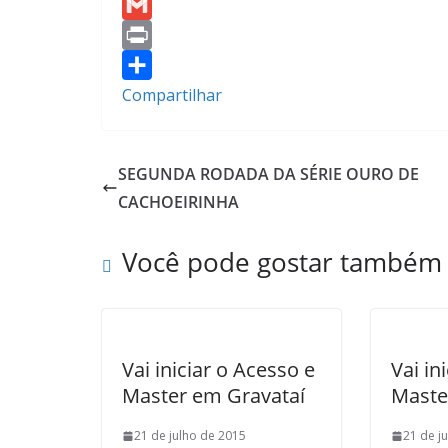
e
i
h
Y
b
t
a
a
G
o
t
t
h
m
P
o
e
s
o
a
r
Compartilhar
k
r
A
o
i
i
p
M
l
n
SEGUNDA RODADA DA SÉRIE OURO DE
p
a
t
CACHOEIRINHA
i
l
Você pode gostar também
Vai iniciar o Acesso e
Vai in
Master em Gravataí
Maste
21 de julho de 2015
21 de j