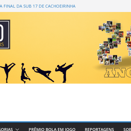
 FINAL DA SUB 17 DE CACHOEIRINHA
 DA 1ª COPA DA AMIZADE
M CAMPEÃ DO TORNEIO TURBO AUTO
 É BICAMPEÃO DA SUPER LIGA
ANA
NDO PRIMEIRO TOQUE
GORIAS
PRÊMIO BOLA EM JOGO
REPORTAGENS
SOB