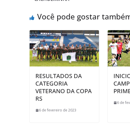
o
e
A
M
o
r
p
a
Você pode gostar també
k
p
i
l
RESULTADOS DA
INICI
CATEGORIA
CAMP
VETERANO DA COPA
PRIME
RS
6 de fe
6 de fevereiro de 2023