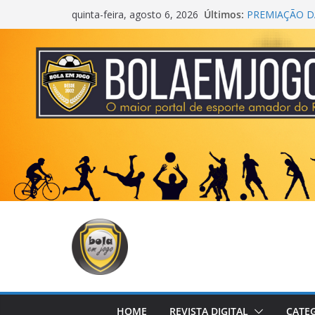
Últimos:
PREMIAÇÃO DA
quinta-feira, agosto 6, 2026
AGEC CAMPEÃ
CROSS FUT S
CENTER
ONZE UNIDOS
METROPOLIT
COPA DO MU
HOME
REVISTA DIGITAL
CATE