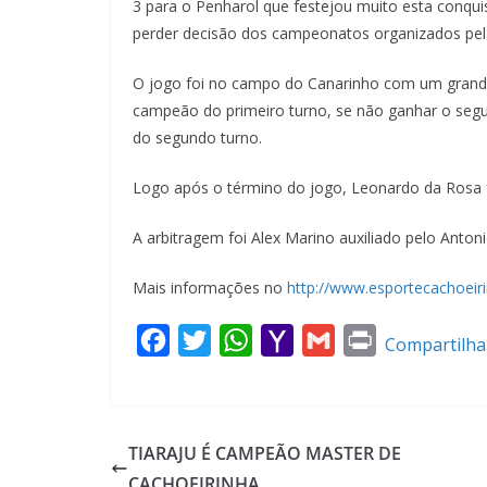
3 para o Penharol que festejou muito esta conqu
perder decisão dos campeonatos organizados pel
O jogo foi no campo do Canarinho com um grande 
campeão do primeiro turno, se não ganhar o segu
do segundo turno.
Logo após o término do jogo, Leonardo da Rosa 
A arbitragem foi Alex Marino auxiliado pelo Antonio
Mais informações no
http://www.esportecachoeir
F
T
W
Y
G
P
Compartilha
a
w
h
a
m
r
c
i
a
h
a
i
e
t
t
o
i
n
TIARAJU É CAMPEÃO MASTER DE
b
t
s
o
l
t
CACHOEIRINHA