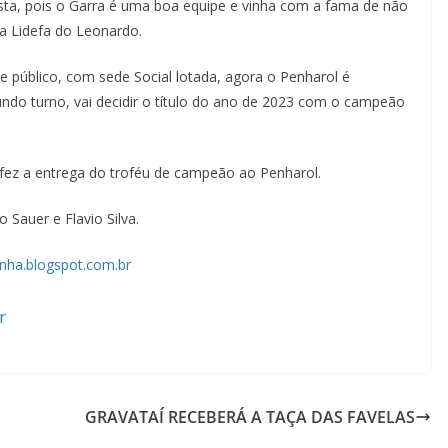
ista, pois o Garra é uma boa equipe e vinha com a fama de não
a Lidefa do Leonardo.
público, com sede Social lotada, agora o Penharol é
ndo turno, vai decidir o título do ano de 2023 com o campeão
fez a entrega do troféu de campeão ao Penharol.
 Sauer e Flavio Silva.
inha.blogspot.com.br
r
GRAVATAÍ RECEBERÁ A TAÇA DAS FAVELAS