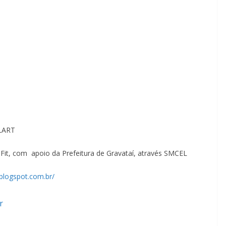
ULART
Fit, com apoio da Prefeitura de Gravataí, através SMCEL
.blogspot.com.br/
r