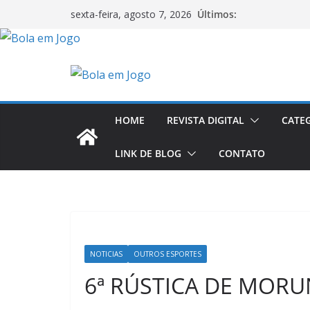
Pular
Últimos:
sexta-feira, agosto 7, 2026
para
o
conteúdo
HOME
REVISTA DIGITAL
CATE
LINK DE BLOG
CONTATO
NOTICIAS
OUTROS ESPORTES
6ª RÚSTICA DE MOR