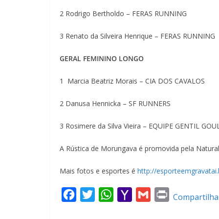
2 Rodrigo Bertholdo – FERAS RUNNING
3 Renato da Silveira Henrique – FERAS RUNNING
GERAL FEMININO LONGO
1 Marcia Beatriz Morais – CIA DOS CAVALOS
2 Danusa Hennicka – SF RUNNERS
3 Rosimere da Silva Vieira – EQUIPE GENTIL GO
A Rústica de Morungava é promovida pela Natural
Mais fotos e esportes é
http://esporteemgravatai
F
T
W
Y
G
P
Compartilha
a
w
h
a
m
r