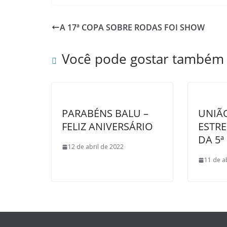
c
i
a
h
a
i
e
t
t
o
i
n
A 17ª COPA SOBRE RODAS FOI SHOW
b
t
s
o
l
t
o
e
A
M
Você pode gostar também
o
r
p
a
k
p
i
l
PARABÉNS BALU –
UNIÃO
FELIZ ANIVERSÁRIO
ESTRE
DA 5
12 de abril de 2022
11 de a