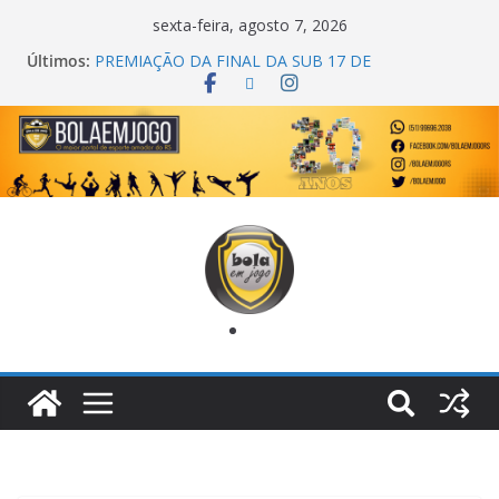
sexta-feira, agosto 7, 2026
COPA DO MUNDO PRIMEIRO TOQUE
Últimos:
PREMIAÇÃO DA FINAL DA SUB 17 DE
CACHOEIRINHA
AGEC CAMPEÃ DA 1ª COPA DA AMIZADE
CROSS FUT SM CAMPEÃ DO TORNEIO TURBO
AUTO CENTER
ONZE UNIDOS É BICAMPEÃO DA SUPER LIGA
METROPOLITANA