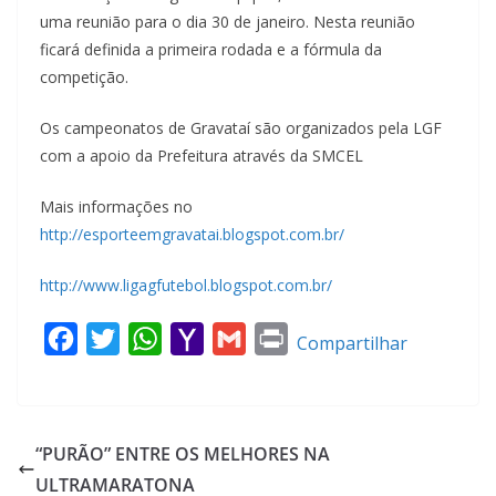
uma reunião para o dia 30 de janeiro. Nesta reunião
ficará definida a primeira rodada e a fórmula da
competição.
Os campeonatos de Gravataí são organizados pela LGF
com a apoio da Prefeitura através da SMCEL
Mais informações no
http://esporteemgravatai.blogspot.com.br/
http://www.ligagfutebol.blogspot.com.br/
F
T
W
Y
G
P
Compartilhar
a
w
h
a
m
r
c
i
a
h
a
i
e
t
t
o
i
n
“PURÃO” ENTRE OS MELHORES NA
b
t
s
o
l
t
ULTRAMARATONA