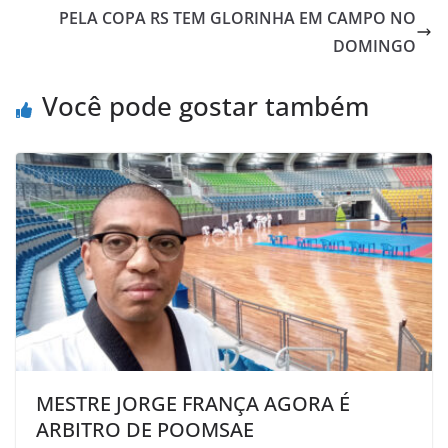
o
e
A
M
PELA COPA RS TEM GLORINHA EM CAMPO NO
o
r
p
a
DOMINGO
k
p
i
l
Você pode gostar também
MESTRE JORGE FRANÇA AGORA É
ARBITRO DE POOMSAE