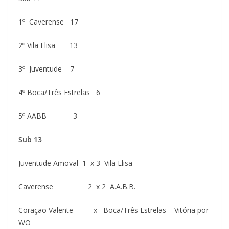
1º Caverense 17
2º Vila Elisa 13
3º Juventude 7
4º Boca/Três Estrelas 6
5º AABB 3
Sub 13
Juventude Amoval 1 x 3 Vila Elisa
Caverense 2 x 2 A.A.B.B.
Coração Valente x Boca/Três Estrelas – Vitória por
WO