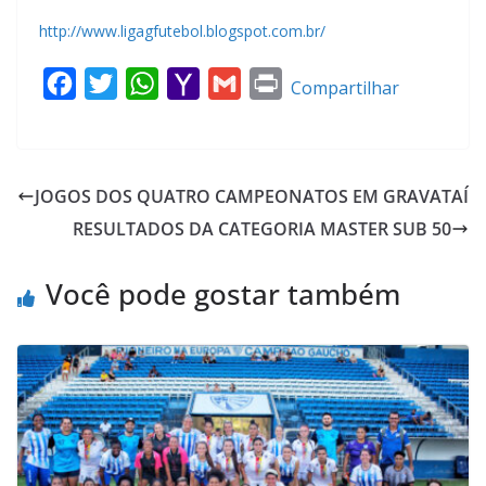
http://www.ligagfutebol.blogspot.com.br/
F
T
W
Y
G
P
Compartilhar
a
w
h
a
m
r
c
i
a
h
a
i
e
t
t
o
i
n
JOGOS DOS QUATRO CAMPEONATOS EM GRAVATAÍ
b
t
s
o
l
t
RESULTADOS DA CATEGORIA MASTER SUB 50
o
e
A
M
o
r
p
a
Você pode gostar também
k
p
i
l