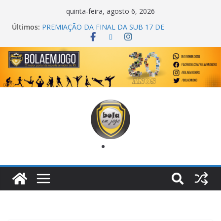
quinta-feira, agosto 6, 2026
Últimos:
PREMIAÇÃO DA FINAL DA SUB 17 DE
CACHOEIRINHA
AGEC CAMPEÃ DA 1ª COPA DA AMIZADE
CROSS FUT SM CAMPEÃ DO TORNEIO TURBO
AUTO CENTER
ONZE UNIDOS É BICAMPEÃO DA SUPER LIGA
METROPOLITANA
COPA DO MUNDO PRIMEIRO TOQUE