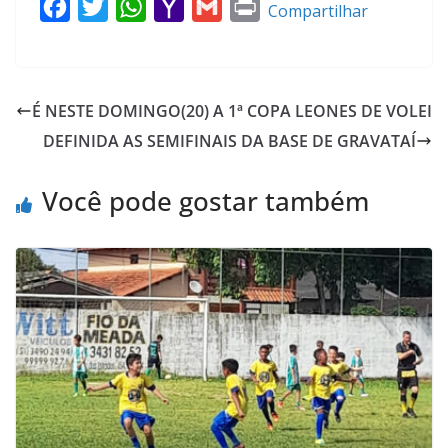
F
T
W
Y
G
P
Compartilhar
a
w
h
a
m
r
c
i
a
h
a
i
e
t
t
o
i
n
É NESTE DOMINGO(20) A 1ª COPA LEONES DE VOLEI
b
t
s
o
l
t
DEFINIDA AS SEMIFINAIS DA BASE DE GRAVATAÍ
o
e
A
M
o
r
p
a
Você pode gostar também
k
p
i
l