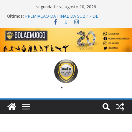
segunda-feira, agosto 10, 2026
Últimos:
PREMIAÇÃO DA FINAL DA SUB 17 DE
CACHOEIRINHA
AGEC CAMPEÃ DA 1ª COPA DA AMIZADE
CROSS FUT SM CAMPEÃ DO TORNEIO TURBO
AUTO CENTER
ONZE UNIDOS É BICAMPEÃO DA SUPER LIGA
METROPOLITANA
COPA DO MUNDO PRIMEIRO TOQUE