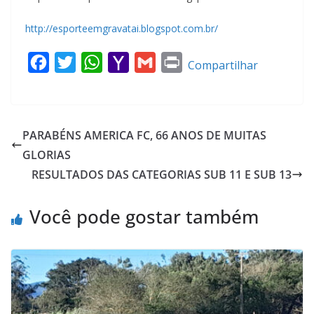
http://esporteemgravatai.blogspot.com.br/
F
T
W
Y
G
P
Compartilhar
a
w
h
a
m
r
c
i
a
h
a
i
e
t
t
o
i
n
PARABÉNS AMERICA FC, 66 ANOS DE MUITAS
b
t
s
o
l
t
GLORIAS
o
e
A
M
RESULTADOS DAS CATEGORIAS SUB 11 E SUB 13
o
r
p
a
k
p
i
Você pode gostar também
l