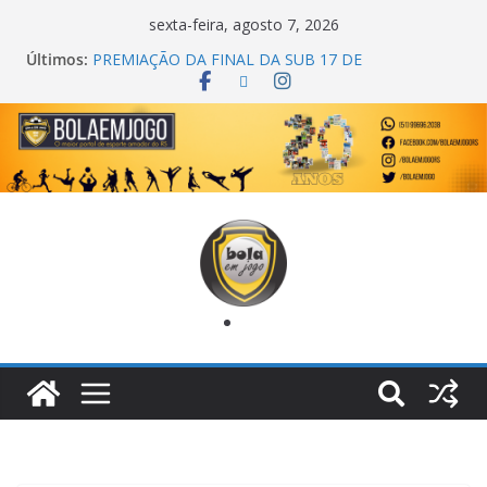
sexta-feira, agosto 7, 2026
Últimos:
PREMIAÇÃO DA FINAL DA SUB 17 DE
CACHOEIRINHA
AGEC CAMPEÃ DA 1ª COPA DA AMIZADE
CROSS FUT SM CAMPEÃ DO TORNEIO TURBO
AUTO CENTER
ONZE UNIDOS É BICAMPEÃO DA SUPER LIGA
METROPOLITANA
COPA DO MUNDO PRIMEIRO TOQUE