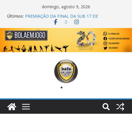
domingo, agosto 9, 2026
Últimos:
COPA DO MUNDO PRIMEIRO TOQUE
PREMIAÇÃO DA FINAL DA SUB 17 DE
CACHOEIRINHA
AGEC CAMPEÃ DA 1ª COPA DA AMIZADE
CROSS FUT SM CAMPEÃ DO TORNEIO TURBO
AUTO CENTER
ONZE UNIDOS É BICAMPEÃO DA SUPER LIGA
METROPOLITANA