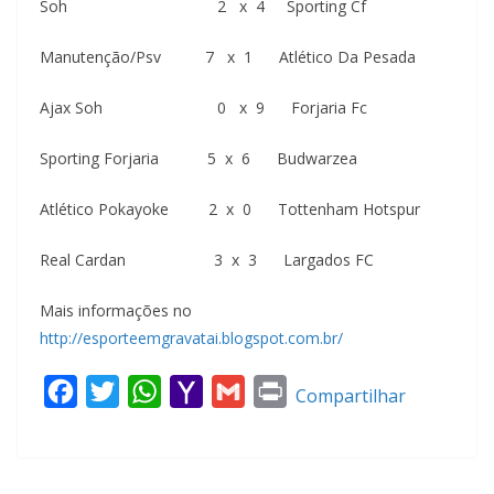
Soh 2 x 4 Sporting Cf
Manutenção/Psv 7 x 1 Atlético Da Pesada
Ajax Soh 0 x 9 Forjaria Fc
Sporting Forjaria 5 x 6 Budwarzea
Atlético Pokayoke 2 x 0 Tottenham Hotspur
Real Cardan 3 x 3 Largados FC
Mais informações no
http://esporteemgravatai.blogspot.com.br/
F
T
W
Y
G
P
Compartilhar
a
w
h
a
m
r
c
i
a
h
a
i
e
t
t
o
i
n