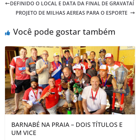
DEFINIDO O LOCAL E DATA DA FINAL DE GRAVATAÍ
b
t
s
o
l
t
PROJETO DE MILHAS AEREAS PARA O ESPORTE
o
e
A
M
o
r
p
a
Você pode gostar também
k
p
i
l
BARNABÉ NA PRAIA – DOIS TÍTULOS E
UM VICE